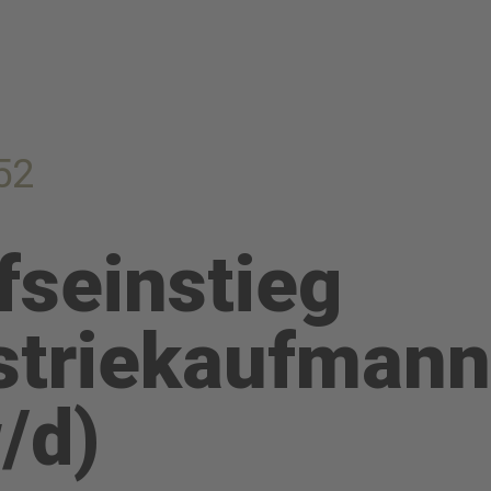
52
fseinstieg
striekaufman
/d)