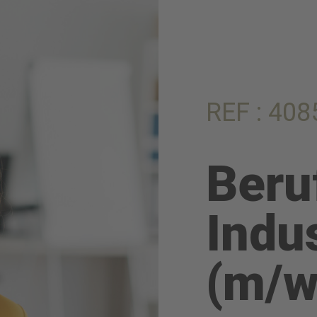
REF : 408
Beru
Indu
(m/w