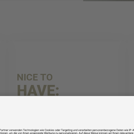
NICE TO
HAVE:
SAP-Grundkenntnisse
Englischkenntnisse
Erste Praxiserfahrung (z. B. Praktikum)