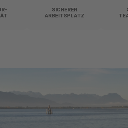
OR-
SICHERER
TÄT
ARBEITSPLATZ
TE