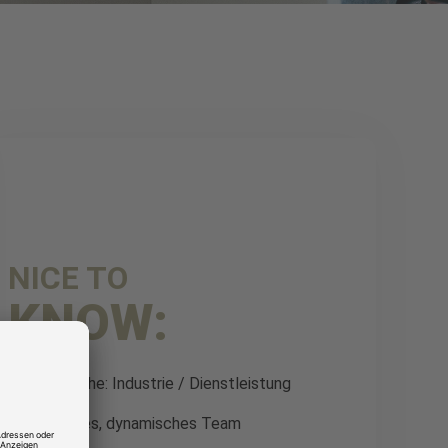
NICE TO
KNOW:
Branche: Industrie / Dienstleistung
Junges, dynamisches Team