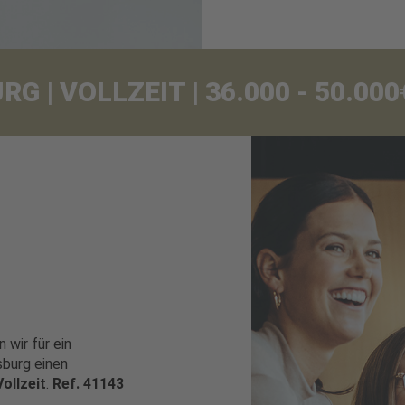
 | VOLLZEIT | 36.000 - 50.0
 wir für ein
sburg einen
Vollzeit
.
Ref. 41143