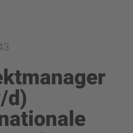
43
ektmanager
/d)
rnationale