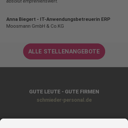
absolut empfehlenswert.“
Anna Biegert - IT-Anwendungsbetreuerin ERP
Moosmann GmbH & Co.KG
ALLE STELLENANGEBOTE
GUTE LEUTE - GUTE FIRMEN
schmieder-personal.de