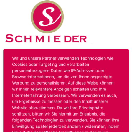
Kontakt
Impressum
Datenschutz
Wir und unsere Partner verwenden Technologien wie
Cookies oder Targeting und verarbeiten
personenbezogene Daten wie IP-Adressen oder
Hinweis:
Das von ihnen aufgerufene Stellenangebot ist
Browserinformationen, um die von Ihnen angezeigte
bereits ausgelaufen. Alternative Stellenanzeigen finden
Werbung zu personalisieren. Auf diese Weise können
Sie unter:
www.schmieder-personal.de/stellenangebote
.
wir Ihnen relevantere Anzeigen schalten und Ihre
Oder Sie bewerben sich
initiativ
und wir suchen für Sie
Interneterfahrung verbessern. Wir verwenden es auch,
passende Stellenangebote.
um Ergebnisse zu messen oder den Inhalt unserer
Website abzustimmen. Da wir Ihre Privatsphäre
schätzen, bitten wir Sie hiermit um Erlaubnis, die
folgenden Technologien zu verwenden. Sie können Ihre
Anmelden
Einwilligung später jederzeit ändern / widerrufen, indem