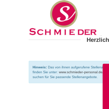
Herzlic
Hinweis:
Das von ihnen aufgerufene Stellenangebo
finden Sie unter:
www.schmieder-personal.de/ste
suchen für Sie passende Stellenangebote.