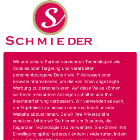
Kontakt
Impressum
Datenschutz
Wir und unsere Partner verwenden Technologien wie
Cookies oder Targeting und verarbeiten
personenbezogene Daten wie IP-Adressen oder
Hinweis:
Das von ihnen aufgerufene Stellenangebot ist
Browserinformationen, um die von Ihnen angezeigte
bereits ausgelaufen. Alternative Stellenanzeigen finden
Werbung zu personalisieren. Auf diese Weise können
Sie unter:
www.schmieder-personal.de/stellenangebote
.
wir Ihnen relevantere Anzeigen schalten und Ihre
Oder Sie bewerben sich
initiativ
und wir suchen für Sie
Interneterfahrung verbessern. Wir verwenden es auch,
passende Stellenangebote.
um Ergebnisse zu messen oder den Inhalt unserer
Website abzustimmen. Da wir Ihre Privatsphäre
schätzen, bitten wir Sie hiermit um Erlaubnis, die
folgenden Technologien zu verwenden. Sie können Ihre
Anmelden
Einwilligung später jederzeit ändern / widerrufen, indem