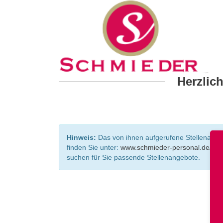
Herzlic
Hinweis:
Das von ihnen aufgerufene Stellenangebo
finden Sie unter:
www.schmieder-personal.de/ste
suchen für Sie passende Stellenangebote.