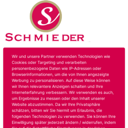
Kontakt
Impressum
Datenschutz
Wir und unsere Partner verwenden Technologien wie
Cookies oder Targeting und verarbeiten
personenbezogene Daten wie IP-Adressen oder
Hinweis:
Das von ihnen aufgerufene Stellenangebot ist
Browserinformationen, um die von Ihnen angezeigte
bereits ausgelaufen. Alternative Stellenanzeigen finden
Werbung zu personalisieren. Auf diese Weise können
Sie unter:
www.schmieder-personal.de/stellenangebote
.
wir Ihnen relevantere Anzeigen schalten und Ihre
Oder Sie bewerben sich
initiativ
und wir suchen für Sie
Interneterfahrung verbessern. Wir verwenden es auch,
passende Stellenangebote.
um Ergebnisse zu messen oder den Inhalt unserer
Website abzustimmen. Da wir Ihre Privatsphäre
schätzen, bitten wir Sie hiermit um Erlaubnis, die
folgenden Technologien zu verwenden. Sie können Ihre
Anmelden
Einwilligung später jederzeit ändern / widerrufen, indem