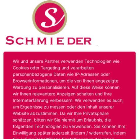
Kontakt
Impressum
Datenschutz
Wir und unsere Partner verwenden Technologien wie
Cookies oder Targeting und verarbeiten
personenbezogene Daten wie IP-Adressen oder
Hinweis:
Das von ihnen aufgerufene Stellenangebot ist
Browserinformationen, um die von Ihnen angezeigte
bereits ausgelaufen. Alternative Stellenanzeigen finden
Werbung zu personalisieren. Auf diese Weise können
Sie unter:
www.schmieder-personal.de/stellenangebote
.
wir Ihnen relevantere Anzeigen schalten und Ihre
Oder Sie bewerben sich
initiativ
und wir suchen für Sie
Interneterfahrung verbessern. Wir verwenden es auch,
passende Stellenangebote.
um Ergebnisse zu messen oder den Inhalt unserer
Website abzustimmen. Da wir Ihre Privatsphäre
schätzen, bitten wir Sie hiermit um Erlaubnis, die
folgenden Technologien zu verwenden. Sie können Ihre
Anmelden
Einwilligung später jederzeit ändern / widerrufen, indem