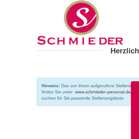
Herzlic
Hinweis:
Das von ihnen aufgerufene Stellenangebo
finden Sie unter:
www.schmieder-personal.de/ste
suchen für Sie passende Stellenangebote.