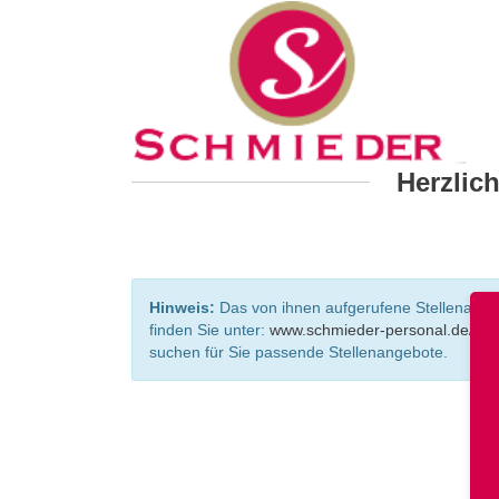
Herzlic
Hinweis:
Das von ihnen aufgerufene Stellenangebo
finden Sie unter:
www.schmieder-personal.de/ste
suchen für Sie passende Stellenangebote.