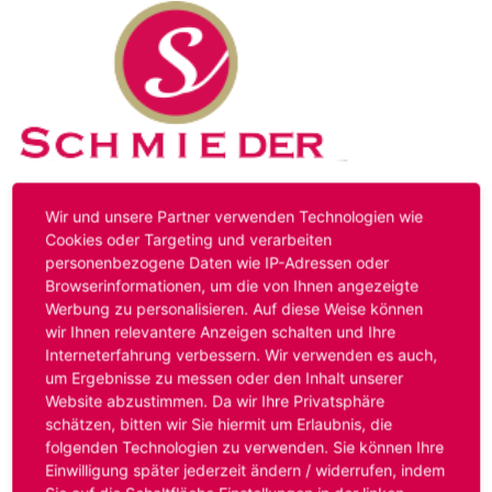
Kontakt
Impressum
Datenschutz
Wir und unsere Partner verwenden Technologien wie
Cookies oder Targeting und verarbeiten
personenbezogene Daten wie IP-Adressen oder
Hinweis:
Das von ihnen aufgerufene Stellenangebot ist
Browserinformationen, um die von Ihnen angezeigte
bereits ausgelaufen. Alternative Stellenanzeigen finden
Werbung zu personalisieren. Auf diese Weise können
Sie unter:
www.schmieder-personal.de/stellenangebote
.
wir Ihnen relevantere Anzeigen schalten und Ihre
Oder Sie bewerben sich
initiativ
und wir suchen für Sie
Interneterfahrung verbessern. Wir verwenden es auch,
passende Stellenangebote.
um Ergebnisse zu messen oder den Inhalt unserer
Website abzustimmen. Da wir Ihre Privatsphäre
schätzen, bitten wir Sie hiermit um Erlaubnis, die
folgenden Technologien zu verwenden. Sie können Ihre
Anmelden
Einwilligung später jederzeit ändern / widerrufen, indem