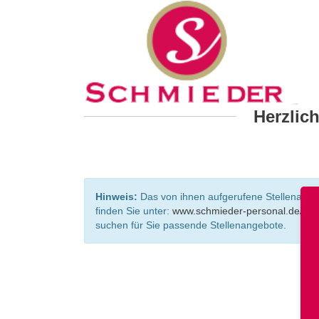
Herzlic
Hinweis:
Das von ihnen aufgerufene Stellenangebo
finden Sie unter:
www.schmieder-personal.de/ste
suchen für Sie passende Stellenangebote.