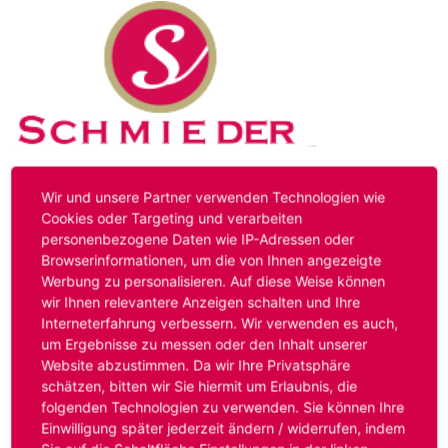
Kontakt
Impressum
Datenschutz
Wir und unsere Partner verwenden Technologien wie
Cookies oder Targeting und verarbeiten
personenbezogene Daten wie IP-Adressen oder
Hinweis:
Das von ihnen aufgerufene Stellenangebot ist
Browserinformationen, um die von Ihnen angezeigte
bereits ausgelaufen. Alternative Stellenanzeigen finden
Werbung zu personalisieren. Auf diese Weise können
Sie unter:
www.schmieder-personal.de/stellenangebote
.
wir Ihnen relevantere Anzeigen schalten und Ihre
Oder Sie bewerben sich
initiativ
und wir suchen für Sie
Interneterfahrung verbessern. Wir verwenden es auch,
passende Stellenangebote.
um Ergebnisse zu messen oder den Inhalt unserer
Website abzustimmen. Da wir Ihre Privatsphäre
schätzen, bitten wir Sie hiermit um Erlaubnis, die
folgenden Technologien zu verwenden. Sie können Ihre
Anmelden
Einwilligung später jederzeit ändern / widerrufen, indem