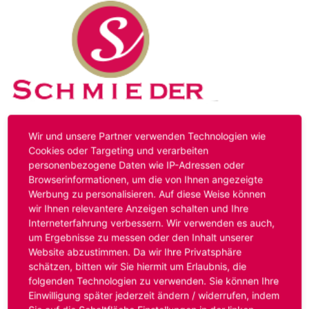
Kontakt
Impressum
Datenschutz
Wir und unsere Partner verwenden Technologien wie
Cookies oder Targeting und verarbeiten
personenbezogene Daten wie IP-Adressen oder
Hinweis:
Das von ihnen aufgerufene Stellenangebot ist
Browserinformationen, um die von Ihnen angezeigte
bereits ausgelaufen. Alternative Stellenanzeigen finden
Werbung zu personalisieren. Auf diese Weise können
Sie unter:
www.schmieder-personal.de/stellenangebote
.
wir Ihnen relevantere Anzeigen schalten und Ihre
Oder Sie bewerben sich
initiativ
und wir suchen für Sie
Interneterfahrung verbessern. Wir verwenden es auch,
passende Stellenangebote.
um Ergebnisse zu messen oder den Inhalt unserer
Website abzustimmen. Da wir Ihre Privatsphäre
schätzen, bitten wir Sie hiermit um Erlaubnis, die
folgenden Technologien zu verwenden. Sie können Ihre
Anmelden
Einwilligung später jederzeit ändern / widerrufen, indem