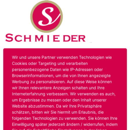
Kontakt
Impressum
Datenschutz
Wir und unsere Partner verwenden Technologien wie
Cookies oder Targeting und verarbeiten
personenbezogene Daten wie IP-Adressen oder
Hinweis:
Das von ihnen aufgerufene Stellenangebot ist
Browserinformationen, um die von Ihnen angezeigte
bereits ausgelaufen. Alternative Stellenanzeigen finden
Werbung zu personalisieren. Auf diese Weise können
Sie unter:
www.schmieder-personal.de/stellenangebote
.
wir Ihnen relevantere Anzeigen schalten und Ihre
Oder Sie bewerben sich
initiativ
und wir suchen für Sie
Interneterfahrung verbessern. Wir verwenden es auch,
passende Stellenangebote.
um Ergebnisse zu messen oder den Inhalt unserer
Website abzustimmen. Da wir Ihre Privatsphäre
schätzen, bitten wir Sie hiermit um Erlaubnis, die
folgenden Technologien zu verwenden. Sie können Ihre
Anmelden
Einwilligung später jederzeit ändern / widerrufen, indem