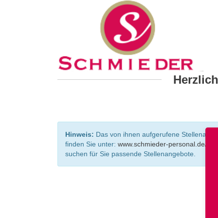
Herzlic
Hinweis:
Das von ihnen aufgerufene Stellenangebo
finden Sie unter:
www.schmieder-personal.de/ste
suchen für Sie passende Stellenangebote.