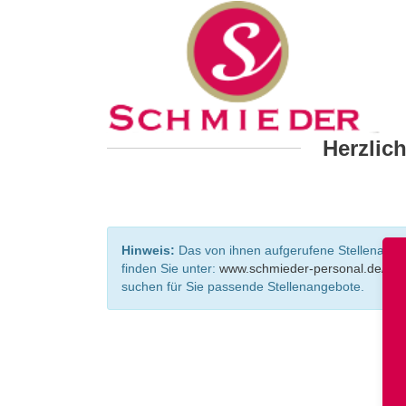
Herzlic
Hinweis:
Das von ihnen aufgerufene Stellenangebo
finden Sie unter:
www.schmieder-personal.de/ste
suchen für Sie passende Stellenangebote.