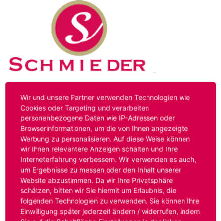
Kontakt
Impressum
Datenschutz
Wir und unsere Partner verwenden Technologien wie
Cookies oder Targeting und verarbeiten
personenbezogene Daten wie IP-Adressen oder
Hinweis:
Das von ihnen aufgerufene Stellenangebot ist
Browserinformationen, um die von Ihnen angezeigte
bereits ausgelaufen. Alternative Stellenanzeigen finden
Werbung zu personalisieren. Auf diese Weise können
Sie unter:
www.schmieder-personal.de/stellenangebote
.
wir Ihnen relevantere Anzeigen schalten und Ihre
Oder Sie bewerben sich
initiativ
und wir suchen für Sie
Interneterfahrung verbessern. Wir verwenden es auch,
passende Stellenangebote.
um Ergebnisse zu messen oder den Inhalt unserer
Website abzustimmen. Da wir Ihre Privatsphäre
schätzen, bitten wir Sie hiermit um Erlaubnis, die
folgenden Technologien zu verwenden. Sie können Ihre
Anmelden
Einwilligung später jederzeit ändern / widerrufen, indem