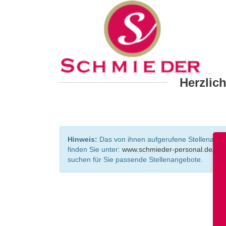
Herzlic
Hinweis:
Das von ihnen aufgerufene Stellenangebo
finden Sie unter:
www.schmieder-personal.de/ste
suchen für Sie passende Stellenangebote.