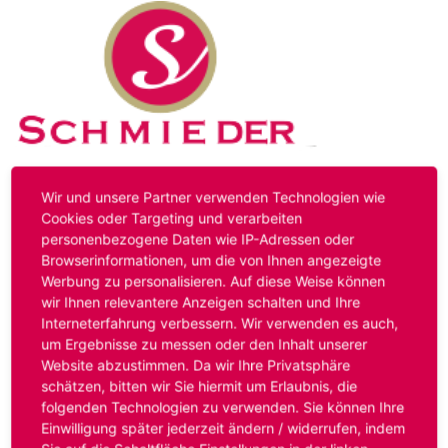
Kontakt
Impressum
Datenschutz
Wir und unsere Partner verwenden Technologien wie
Cookies oder Targeting und verarbeiten
personenbezogene Daten wie IP-Adressen oder
Hinweis:
Das von ihnen aufgerufene Stellenangebot ist
Browserinformationen, um die von Ihnen angezeigte
bereits ausgelaufen. Alternative Stellenanzeigen finden
Werbung zu personalisieren. Auf diese Weise können
Sie unter:
www.schmieder-personal.de/stellenangebote
.
wir Ihnen relevantere Anzeigen schalten und Ihre
Oder Sie bewerben sich
initiativ
und wir suchen für Sie
Interneterfahrung verbessern. Wir verwenden es auch,
passende Stellenangebote.
um Ergebnisse zu messen oder den Inhalt unserer
Website abzustimmen. Da wir Ihre Privatsphäre
schätzen, bitten wir Sie hiermit um Erlaubnis, die
folgenden Technologien zu verwenden. Sie können Ihre
Anmelden
Einwilligung später jederzeit ändern / widerrufen, indem