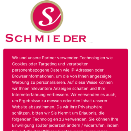
Kontakt
Impressum
Datenschutz
Wir und unsere Partner verwenden Technologien wie
Cookies oder Targeting und verarbeiten
personenbezogene Daten wie IP-Adressen oder
Hinweis:
Das von ihnen aufgerufene Stellenangebot ist
Browserinformationen, um die von Ihnen angezeigte
bereits ausgelaufen. Alternative Stellenanzeigen finden
Werbung zu personalisieren. Auf diese Weise können
Sie unter:
www.schmieder-personal.de/stellenangebote
.
wir Ihnen relevantere Anzeigen schalten und Ihre
Oder Sie bewerben sich
initiativ
und wir suchen für Sie
Interneterfahrung verbessern. Wir verwenden es auch,
passende Stellenangebote.
um Ergebnisse zu messen oder den Inhalt unserer
Website abzustimmen. Da wir Ihre Privatsphäre
schätzen, bitten wir Sie hiermit um Erlaubnis, die
folgenden Technologien zu verwenden. Sie können Ihre
Anmelden
Einwilligung später jederzeit ändern / widerrufen, indem