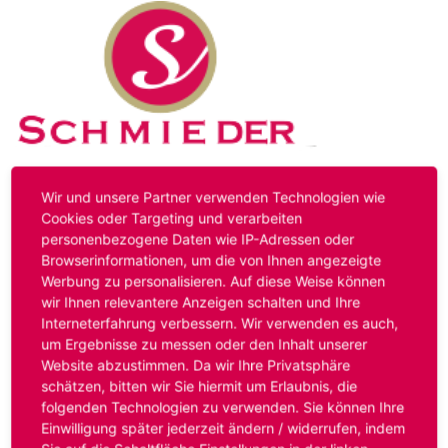
Kontakt
Impressum
Datenschutz
Wir und unsere Partner verwenden Technologien wie
Cookies oder Targeting und verarbeiten
personenbezogene Daten wie IP-Adressen oder
Hinweis:
Das von ihnen aufgerufene Stellenangebot ist
Browserinformationen, um die von Ihnen angezeigte
bereits ausgelaufen. Alternative Stellenanzeigen finden
Werbung zu personalisieren. Auf diese Weise können
Sie unter:
www.schmieder-personal.de/stellenangebote
.
wir Ihnen relevantere Anzeigen schalten und Ihre
Oder Sie bewerben sich
initiativ
und wir suchen für Sie
Interneterfahrung verbessern. Wir verwenden es auch,
passende Stellenangebote.
um Ergebnisse zu messen oder den Inhalt unserer
Website abzustimmen. Da wir Ihre Privatsphäre
schätzen, bitten wir Sie hiermit um Erlaubnis, die
folgenden Technologien zu verwenden. Sie können Ihre
Anmelden
Einwilligung später jederzeit ändern / widerrufen, indem