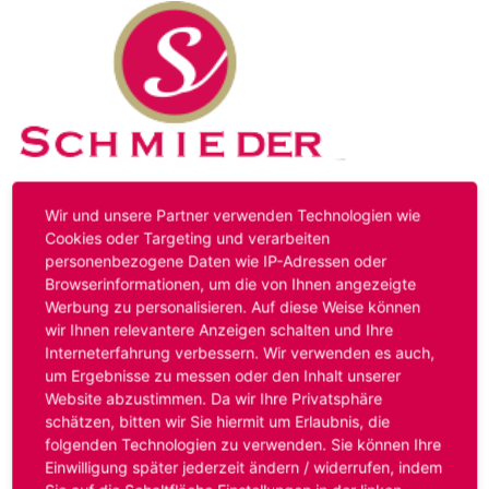
Kontakt
Impressum
Datenschutz
Wir und unsere Partner verwenden Technologien wie
Cookies oder Targeting und verarbeiten
personenbezogene Daten wie IP-Adressen oder
Hinweis:
Das von ihnen aufgerufene Stellenangebot ist
Browserinformationen, um die von Ihnen angezeigte
bereits ausgelaufen. Alternative Stellenanzeigen finden
Werbung zu personalisieren. Auf diese Weise können
Sie unter:
www.schmieder-personal.de/stellenangebote
.
wir Ihnen relevantere Anzeigen schalten und Ihre
Oder Sie bewerben sich
initiativ
und wir suchen für Sie
Interneterfahrung verbessern. Wir verwenden es auch,
passende Stellenangebote.
um Ergebnisse zu messen oder den Inhalt unserer
Website abzustimmen. Da wir Ihre Privatsphäre
schätzen, bitten wir Sie hiermit um Erlaubnis, die
folgenden Technologien zu verwenden. Sie können Ihre
Anmelden
Einwilligung später jederzeit ändern / widerrufen, indem