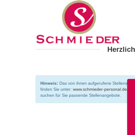
Herzlic
Hinweis:
Das von ihnen aufgerufene Stellenangebo
finden Sie unter:
www.schmieder-personal.de/ste
suchen für Sie passende Stellenangebote.