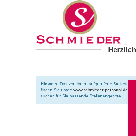
Herzlic
Hinweis:
Das von ihnen aufgerufene Stellenangebo
finden Sie unter:
www.schmieder-personal.de/ste
suchen für Sie passende Stellenangebote.