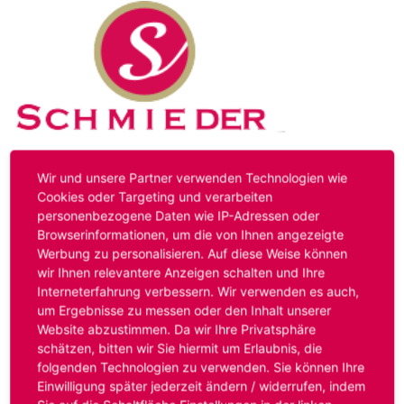
Kontakt
Impressum
Datenschutz
Wir und unsere Partner verwenden Technologien wie
Cookies oder Targeting und verarbeiten
personenbezogene Daten wie IP-Adressen oder
Hinweis:
Das von ihnen aufgerufene Stellenangebot ist
Browserinformationen, um die von Ihnen angezeigte
bereits ausgelaufen. Alternative Stellenanzeigen finden
Werbung zu personalisieren. Auf diese Weise können
Sie unter:
www.schmieder-personal.de/stellenangebote
.
wir Ihnen relevantere Anzeigen schalten und Ihre
Oder Sie bewerben sich
initiativ
und wir suchen für Sie
Interneterfahrung verbessern. Wir verwenden es auch,
passende Stellenangebote.
um Ergebnisse zu messen oder den Inhalt unserer
Website abzustimmen. Da wir Ihre Privatsphäre
schätzen, bitten wir Sie hiermit um Erlaubnis, die
folgenden Technologien zu verwenden. Sie können Ihre
Anmelden
Einwilligung später jederzeit ändern / widerrufen, indem