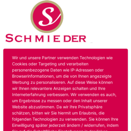
Kontakt
Impressum
Datenschutz
Wir und unsere Partner verwenden Technologien wie
Cookies oder Targeting und verarbeiten
personenbezogene Daten wie IP-Adressen oder
Hinweis:
Das von ihnen aufgerufene Stellenangebot ist
Browserinformationen, um die von Ihnen angezeigte
bereits ausgelaufen. Alternative Stellenanzeigen finden
Werbung zu personalisieren. Auf diese Weise können
Sie unter:
www.schmieder-personal.de/stellenangebote
.
wir Ihnen relevantere Anzeigen schalten und Ihre
Oder Sie bewerben sich
initiativ
und wir suchen für Sie
Interneterfahrung verbessern. Wir verwenden es auch,
passende Stellenangebote.
um Ergebnisse zu messen oder den Inhalt unserer
Website abzustimmen. Da wir Ihre Privatsphäre
schätzen, bitten wir Sie hiermit um Erlaubnis, die
folgenden Technologien zu verwenden. Sie können Ihre
Anmelden
Einwilligung später jederzeit ändern / widerrufen, indem