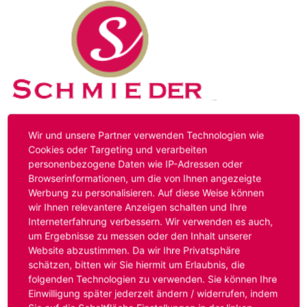
Kontakt
Impressum
Datenschutz
Wir und unsere Partner verwenden Technologien wie
Cookies oder Targeting und verarbeiten
personenbezogene Daten wie IP-Adressen oder
Hinweis:
Das von ihnen aufgerufene Stellenangebot ist
Browserinformationen, um die von Ihnen angezeigte
bereits ausgelaufen. Alternative Stellenanzeigen finden
Werbung zu personalisieren. Auf diese Weise können
Sie unter:
www.schmieder-personal.de/stellenangebote
.
wir Ihnen relevantere Anzeigen schalten und Ihre
Oder Sie bewerben sich
initiativ
und wir suchen für Sie
Interneterfahrung verbessern. Wir verwenden es auch,
passende Stellenangebote.
um Ergebnisse zu messen oder den Inhalt unserer
Website abzustimmen. Da wir Ihre Privatsphäre
schätzen, bitten wir Sie hiermit um Erlaubnis, die
folgenden Technologien zu verwenden. Sie können Ihre
Anmelden
Einwilligung später jederzeit ändern / widerrufen, indem