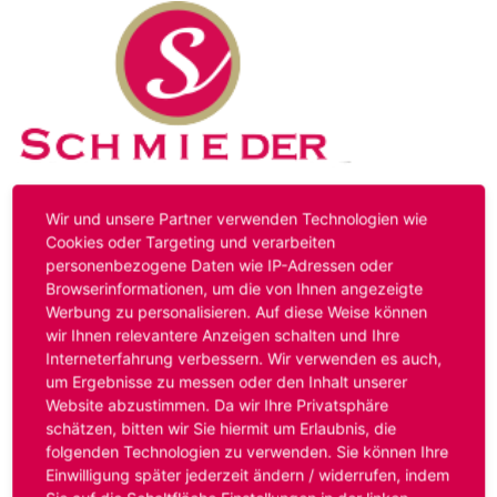
Kontakt
Impressum
Datenschutz
Wir und unsere Partner verwenden Technologien wie
Cookies oder Targeting und verarbeiten
personenbezogene Daten wie IP-Adressen oder
Hinweis:
Das von ihnen aufgerufene Stellenangebot ist
Browserinformationen, um die von Ihnen angezeigte
bereits ausgelaufen. Alternative Stellenanzeigen finden
Werbung zu personalisieren. Auf diese Weise können
Sie unter:
www.schmieder-personal.de/stellenangebote
.
wir Ihnen relevantere Anzeigen schalten und Ihre
Oder Sie bewerben sich
initiativ
und wir suchen für Sie
Interneterfahrung verbessern. Wir verwenden es auch,
passende Stellenangebote.
um Ergebnisse zu messen oder den Inhalt unserer
Website abzustimmen. Da wir Ihre Privatsphäre
schätzen, bitten wir Sie hiermit um Erlaubnis, die
folgenden Technologien zu verwenden. Sie können Ihre
Anmelden
Einwilligung später jederzeit ändern / widerrufen, indem