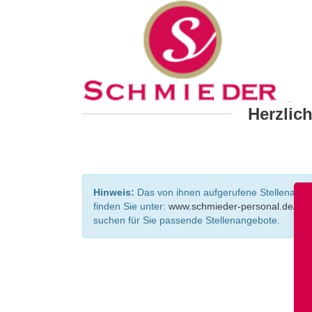
Herzlic
Hinweis:
Das von ihnen aufgerufene Stellenangebo
finden Sie unter:
www.schmieder-personal.de/ste
suchen für Sie passende Stellenangebote.