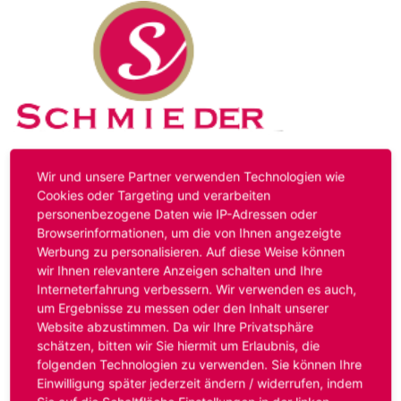
Kontakt
Impressum
Datenschutz
Wir und unsere Partner verwenden Technologien wie
Cookies oder Targeting und verarbeiten
personenbezogene Daten wie IP-Adressen oder
Hinweis:
Das von ihnen aufgerufene Stellenangebot ist
Browserinformationen, um die von Ihnen angezeigte
bereits ausgelaufen. Alternative Stellenanzeigen finden
Werbung zu personalisieren. Auf diese Weise können
Sie unter:
www.schmieder-personal.de/stellenangebote
.
wir Ihnen relevantere Anzeigen schalten und Ihre
Oder Sie bewerben sich
initiativ
und wir suchen für Sie
Interneterfahrung verbessern. Wir verwenden es auch,
passende Stellenangebote.
um Ergebnisse zu messen oder den Inhalt unserer
Website abzustimmen. Da wir Ihre Privatsphäre
schätzen, bitten wir Sie hiermit um Erlaubnis, die
folgenden Technologien zu verwenden. Sie können Ihre
Anmelden
Einwilligung später jederzeit ändern / widerrufen, indem