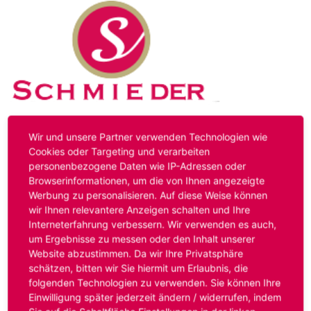
Kontakt
Impressum
Datenschutz
Wir und unsere Partner verwenden Technologien wie
Cookies oder Targeting und verarbeiten
personenbezogene Daten wie IP-Adressen oder
Hinweis:
Das von ihnen aufgerufene Stellenangebot ist
Browserinformationen, um die von Ihnen angezeigte
bereits ausgelaufen. Alternative Stellenanzeigen finden
Werbung zu personalisieren. Auf diese Weise können
Sie unter:
www.schmieder-personal.de/stellenangebote
.
wir Ihnen relevantere Anzeigen schalten und Ihre
Oder Sie bewerben sich
initiativ
und wir suchen für Sie
Interneterfahrung verbessern. Wir verwenden es auch,
passende Stellenangebote.
um Ergebnisse zu messen oder den Inhalt unserer
Website abzustimmen. Da wir Ihre Privatsphäre
schätzen, bitten wir Sie hiermit um Erlaubnis, die
folgenden Technologien zu verwenden. Sie können Ihre
Anmelden
Einwilligung später jederzeit ändern / widerrufen, indem