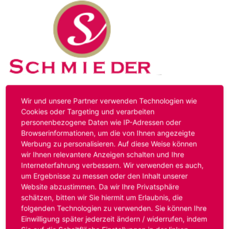
Kontakt
Impressum
Datenschutz
Wir und unsere Partner verwenden Technologien wie
Cookies oder Targeting und verarbeiten
personenbezogene Daten wie IP-Adressen oder
Hinweis:
Das von ihnen aufgerufene Stellenangebot ist
Browserinformationen, um die von Ihnen angezeigte
bereits ausgelaufen. Alternative Stellenanzeigen finden
Werbung zu personalisieren. Auf diese Weise können
Sie unter:
www.schmieder-personal.de/stellenangebote
.
wir Ihnen relevantere Anzeigen schalten und Ihre
Oder Sie bewerben sich
initiativ
und wir suchen für Sie
Interneterfahrung verbessern. Wir verwenden es auch,
passende Stellenangebote.
um Ergebnisse zu messen oder den Inhalt unserer
Website abzustimmen. Da wir Ihre Privatsphäre
schätzen, bitten wir Sie hiermit um Erlaubnis, die
folgenden Technologien zu verwenden. Sie können Ihre
Anmelden
Einwilligung später jederzeit ändern / widerrufen, indem