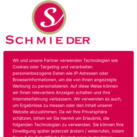
Kontakt
Impressum
Datenschutz
Wir und unsere Partner verwenden Technologien wie
Cookies oder Targeting und verarbeiten
personenbezogene Daten wie IP-Adressen oder
Hinweis:
Das von ihnen aufgerufene Stellenangebot ist
Browserinformationen, um die von Ihnen angezeigte
bereits ausgelaufen. Alternative Stellenanzeigen finden
Werbung zu personalisieren. Auf diese Weise können
Sie unter:
www.schmieder-personal.de/stellenangebote
.
wir Ihnen relevantere Anzeigen schalten und Ihre
Oder Sie bewerben sich
initiativ
und wir suchen für Sie
Interneterfahrung verbessern. Wir verwenden es auch,
passende Stellenangebote.
um Ergebnisse zu messen oder den Inhalt unserer
Website abzustimmen. Da wir Ihre Privatsphäre
schätzen, bitten wir Sie hiermit um Erlaubnis, die
folgenden Technologien zu verwenden. Sie können Ihre
Anmelden
Einwilligung später jederzeit ändern / widerrufen, indem