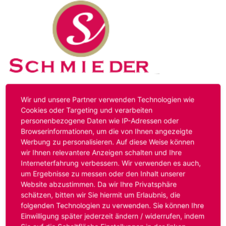
Kontakt
Impressum
Datenschutz
Wir und unsere Partner verwenden Technologien wie
Cookies oder Targeting und verarbeiten
personenbezogene Daten wie IP-Adressen oder
Hinweis:
Das von ihnen aufgerufene Stellenangebot ist
Browserinformationen, um die von Ihnen angezeigte
bereits ausgelaufen. Alternative Stellenanzeigen finden
Werbung zu personalisieren. Auf diese Weise können
Sie unter:
www.schmieder-personal.de/stellenangebote
.
wir Ihnen relevantere Anzeigen schalten und Ihre
Oder Sie bewerben sich
initiativ
und wir suchen für Sie
Interneterfahrung verbessern. Wir verwenden es auch,
passende Stellenangebote.
um Ergebnisse zu messen oder den Inhalt unserer
Website abzustimmen. Da wir Ihre Privatsphäre
schätzen, bitten wir Sie hiermit um Erlaubnis, die
folgenden Technologien zu verwenden. Sie können Ihre
Anmelden
Einwilligung später jederzeit ändern / widerrufen, indem