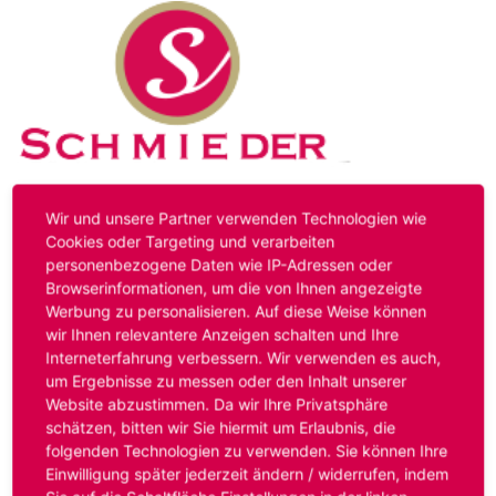
Kontakt
Impressum
Datenschutz
Wir und unsere Partner verwenden Technologien wie
Cookies oder Targeting und verarbeiten
personenbezogene Daten wie IP-Adressen oder
Hinweis:
Das von ihnen aufgerufene Stellenangebot ist
Browserinformationen, um die von Ihnen angezeigte
bereits ausgelaufen. Alternative Stellenanzeigen finden
Werbung zu personalisieren. Auf diese Weise können
Sie unter:
www.schmieder-personal.de/stellenangebote
.
wir Ihnen relevantere Anzeigen schalten und Ihre
Oder Sie bewerben sich
initiativ
und wir suchen für Sie
Interneterfahrung verbessern. Wir verwenden es auch,
passende Stellenangebote.
um Ergebnisse zu messen oder den Inhalt unserer
Website abzustimmen. Da wir Ihre Privatsphäre
schätzen, bitten wir Sie hiermit um Erlaubnis, die
folgenden Technologien zu verwenden. Sie können Ihre
Anmelden
Einwilligung später jederzeit ändern / widerrufen, indem