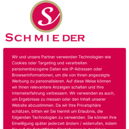
Kontakt
Impressum
Datenschutz
Wir und unsere Partner verwenden Technologien wie
Cookies oder Targeting und verarbeiten
personenbezogene Daten wie IP-Adressen oder
Hinweis:
Das von ihnen aufgerufene Stellenangebot ist
Browserinformationen, um die von Ihnen angezeigte
bereits ausgelaufen. Alternative Stellenanzeigen finden
Werbung zu personalisieren. Auf diese Weise können
Sie unter:
www.schmieder-personal.de/stellenangebote
.
wir Ihnen relevantere Anzeigen schalten und Ihre
Oder Sie bewerben sich
initiativ
und wir suchen für Sie
Interneterfahrung verbessern. Wir verwenden es auch,
passende Stellenangebote.
um Ergebnisse zu messen oder den Inhalt unserer
Website abzustimmen. Da wir Ihre Privatsphäre
schätzen, bitten wir Sie hiermit um Erlaubnis, die
folgenden Technologien zu verwenden. Sie können Ihre
Anmelden
Einwilligung später jederzeit ändern / widerrufen, indem