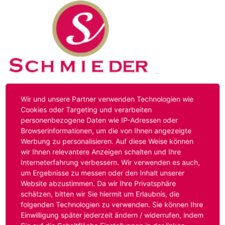
Kontakt
Impressum
Datenschutz
Wir und unsere Partner verwenden Technologien wie
Cookies oder Targeting und verarbeiten
personenbezogene Daten wie IP-Adressen oder
Hinweis:
Das von ihnen aufgerufene Stellenangebot ist
Browserinformationen, um die von Ihnen angezeigte
bereits ausgelaufen. Alternative Stellenanzeigen finden
Werbung zu personalisieren. Auf diese Weise können
Sie unter:
www.schmieder-personal.de/stellenangebote
.
wir Ihnen relevantere Anzeigen schalten und Ihre
Oder Sie bewerben sich
initiativ
und wir suchen für Sie
Interneterfahrung verbessern. Wir verwenden es auch,
passende Stellenangebote.
um Ergebnisse zu messen oder den Inhalt unserer
Website abzustimmen. Da wir Ihre Privatsphäre
schätzen, bitten wir Sie hiermit um Erlaubnis, die
folgenden Technologien zu verwenden. Sie können Ihre
Anmelden
Einwilligung später jederzeit ändern / widerrufen, indem