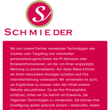
Kontakt
Impressum
Datenschutz
Wir und unsere Partner verwenden Technologien wie
Cookies oder Targeting und verarbeiten
personenbezogene Daten wie IP-Adressen oder
Hinweis:
Das von ihnen aufgerufene Stellenangebot ist
Browserinformationen, um die von Ihnen angezeigte
bereits ausgelaufen. Alternative Stellenanzeigen finden
Werbung zu personalisieren. Auf diese Weise können
Sie unter:
www.schmieder-personal.de/stellenangebote
.
wir Ihnen relevantere Anzeigen schalten und Ihre
Oder Sie bewerben sich
initiativ
und wir suchen für Sie
Interneterfahrung verbessern. Wir verwenden es auch,
passende Stellenangebote.
um Ergebnisse zu messen oder den Inhalt unserer
Website abzustimmen. Da wir Ihre Privatsphäre
schätzen, bitten wir Sie hiermit um Erlaubnis, die
folgenden Technologien zu verwenden. Sie können Ihre
Anmelden
Einwilligung später jederzeit ändern / widerrufen, indem