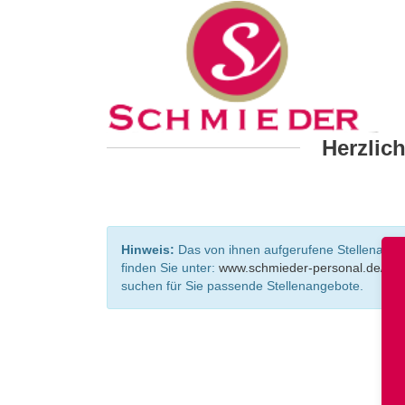
Herzlic
Hinweis:
Das von ihnen aufgerufene Stellenangebo
finden Sie unter:
www.schmieder-personal.de/ste
suchen für Sie passende Stellenangebote.