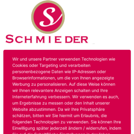
Kontakt
Impressum
Datenschutz
Wir und unsere Partner verwenden Technologien wie
Cookies oder Targeting und verarbeiten
personenbezogene Daten wie IP-Adressen oder
Hinweis:
Das von ihnen aufgerufene Stellenangebot ist
Browserinformationen, um die von Ihnen angezeigte
bereits ausgelaufen. Alternative Stellenanzeigen finden
Werbung zu personalisieren. Auf diese Weise können
Sie unter:
www.schmieder-personal.de/stellenangebote
.
wir Ihnen relevantere Anzeigen schalten und Ihre
Oder Sie bewerben sich
initiativ
und wir suchen für Sie
Interneterfahrung verbessern. Wir verwenden es auch,
passende Stellenangebote.
um Ergebnisse zu messen oder den Inhalt unserer
Website abzustimmen. Da wir Ihre Privatsphäre
schätzen, bitten wir Sie hiermit um Erlaubnis, die
folgenden Technologien zu verwenden. Sie können Ihre
Anmelden
Einwilligung später jederzeit ändern / widerrufen, indem