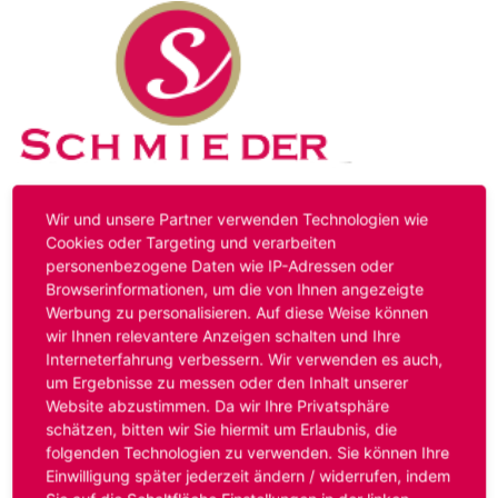
Kontakt
Impressum
Datenschutz
Wir und unsere Partner verwenden Technologien wie
Cookies oder Targeting und verarbeiten
personenbezogene Daten wie IP-Adressen oder
Hinweis:
Das von ihnen aufgerufene Stellenangebot ist
Browserinformationen, um die von Ihnen angezeigte
bereits ausgelaufen. Alternative Stellenanzeigen finden
Werbung zu personalisieren. Auf diese Weise können
Sie unter:
www.schmieder-personal.de/stellenangebote
.
wir Ihnen relevantere Anzeigen schalten und Ihre
Oder Sie bewerben sich
initiativ
und wir suchen für Sie
Interneterfahrung verbessern. Wir verwenden es auch,
passende Stellenangebote.
um Ergebnisse zu messen oder den Inhalt unserer
Website abzustimmen. Da wir Ihre Privatsphäre
schätzen, bitten wir Sie hiermit um Erlaubnis, die
folgenden Technologien zu verwenden. Sie können Ihre
Anmelden
Einwilligung später jederzeit ändern / widerrufen, indem