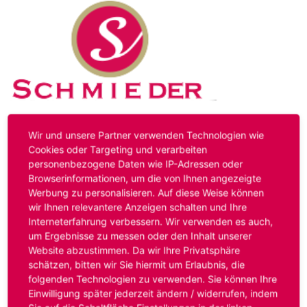
Kontakt
Impressum
Datenschutz
Wir und unsere Partner verwenden Technologien wie
Cookies oder Targeting und verarbeiten
personenbezogene Daten wie IP-Adressen oder
Hinweis:
Das von ihnen aufgerufene Stellenangebot ist
Browserinformationen, um die von Ihnen angezeigte
bereits ausgelaufen. Alternative Stellenanzeigen finden
Werbung zu personalisieren. Auf diese Weise können
Sie unter:
www.schmieder-personal.de/stellenangebote
.
wir Ihnen relevantere Anzeigen schalten und Ihre
Oder Sie bewerben sich
initiativ
und wir suchen für Sie
Interneterfahrung verbessern. Wir verwenden es auch,
passende Stellenangebote.
um Ergebnisse zu messen oder den Inhalt unserer
Website abzustimmen. Da wir Ihre Privatsphäre
schätzen, bitten wir Sie hiermit um Erlaubnis, die
folgenden Technologien zu verwenden. Sie können Ihre
Anmelden
Einwilligung später jederzeit ändern / widerrufen, indem