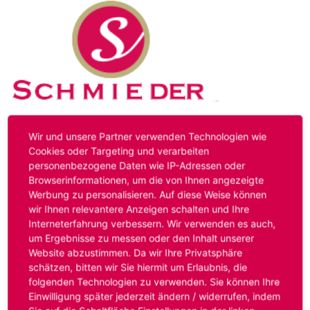
Kontakt
Impressum
Datenschutz
Wir und unsere Partner verwenden Technologien wie
Cookies oder Targeting und verarbeiten
personenbezogene Daten wie IP-Adressen oder
Hinweis:
Das von ihnen aufgerufene Stellenangebot ist
Browserinformationen, um die von Ihnen angezeigte
bereits ausgelaufen. Alternative Stellenanzeigen finden
Werbung zu personalisieren. Auf diese Weise können
Sie unter:
www.schmieder-personal.de/stellenangebote
.
wir Ihnen relevantere Anzeigen schalten und Ihre
Oder Sie bewerben sich
initiativ
und wir suchen für Sie
Interneterfahrung verbessern. Wir verwenden es auch,
passende Stellenangebote.
um Ergebnisse zu messen oder den Inhalt unserer
Website abzustimmen. Da wir Ihre Privatsphäre
schätzen, bitten wir Sie hiermit um Erlaubnis, die
folgenden Technologien zu verwenden. Sie können Ihre
Anmelden
Einwilligung später jederzeit ändern / widerrufen, indem