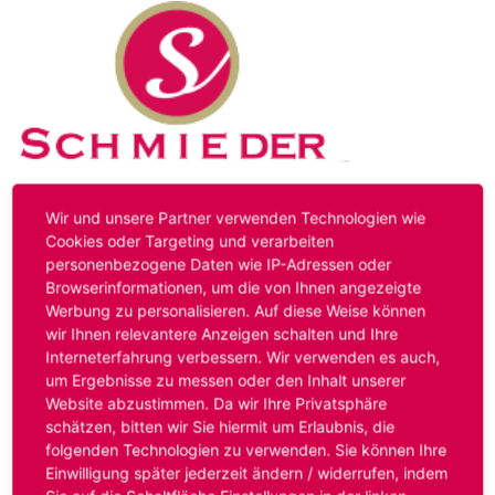
Kontakt
Impressum
Datenschutz
Wir und unsere Partner verwenden Technologien wie
Cookies oder Targeting und verarbeiten
personenbezogene Daten wie IP-Adressen oder
Hinweis:
Das von ihnen aufgerufene Stellenangebot ist
Browserinformationen, um die von Ihnen angezeigte
bereits ausgelaufen. Alternative Stellenanzeigen finden
Werbung zu personalisieren. Auf diese Weise können
Sie unter:
www.schmieder-personal.de/stellenangebote
.
wir Ihnen relevantere Anzeigen schalten und Ihre
Oder Sie bewerben sich
initiativ
und wir suchen für Sie
Interneterfahrung verbessern. Wir verwenden es auch,
passende Stellenangebote.
um Ergebnisse zu messen oder den Inhalt unserer
Website abzustimmen. Da wir Ihre Privatsphäre
schätzen, bitten wir Sie hiermit um Erlaubnis, die
folgenden Technologien zu verwenden. Sie können Ihre
Anmelden
Einwilligung später jederzeit ändern / widerrufen, indem