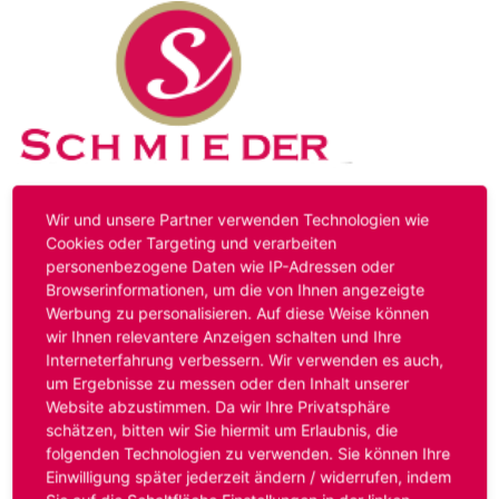
Kontakt
Impressum
Datenschutz
Wir und unsere Partner verwenden Technologien wie
Cookies oder Targeting und verarbeiten
personenbezogene Daten wie IP-Adressen oder
Hinweis:
Das von ihnen aufgerufene Stellenangebot ist
Browserinformationen, um die von Ihnen angezeigte
bereits ausgelaufen. Alternative Stellenanzeigen finden
Werbung zu personalisieren. Auf diese Weise können
Sie unter:
www.schmieder-personal.de/stellenangebote
.
wir Ihnen relevantere Anzeigen schalten und Ihre
Oder Sie bewerben sich
initiativ
und wir suchen für Sie
Interneterfahrung verbessern. Wir verwenden es auch,
passende Stellenangebote.
um Ergebnisse zu messen oder den Inhalt unserer
Website abzustimmen. Da wir Ihre Privatsphäre
schätzen, bitten wir Sie hiermit um Erlaubnis, die
folgenden Technologien zu verwenden. Sie können Ihre
Anmelden
Einwilligung später jederzeit ändern / widerrufen, indem