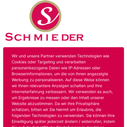
Kontakt
Impressum
Datenschutz
Wir und unsere Partner verwenden Technologien wie
Cookies oder Targeting und verarbeiten
personenbezogene Daten wie IP-Adressen oder
Hinweis:
Das von ihnen aufgerufene Stellenangebot ist
Browserinformationen, um die von Ihnen angezeigte
bereits ausgelaufen. Alternative Stellenanzeigen finden
Werbung zu personalisieren. Auf diese Weise können
Sie unter:
www.schmieder-personal.de/stellenangebote
.
wir Ihnen relevantere Anzeigen schalten und Ihre
Oder Sie bewerben sich
initiativ
und wir suchen für Sie
Interneterfahrung verbessern. Wir verwenden es auch,
passende Stellenangebote.
um Ergebnisse zu messen oder den Inhalt unserer
Website abzustimmen. Da wir Ihre Privatsphäre
schätzen, bitten wir Sie hiermit um Erlaubnis, die
folgenden Technologien zu verwenden. Sie können Ihre
Anmelden
Einwilligung später jederzeit ändern / widerrufen, indem