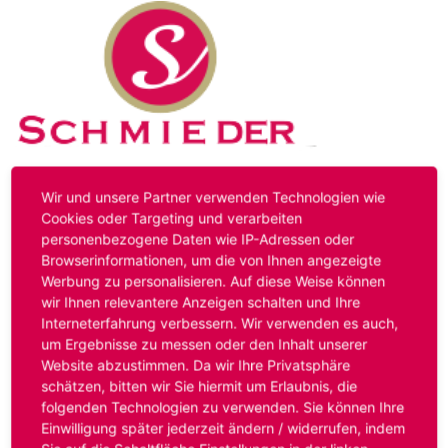
Kontakt
Impressum
Datenschutz
Wir und unsere Partner verwenden Technologien wie
Cookies oder Targeting und verarbeiten
personenbezogene Daten wie IP-Adressen oder
Hinweis:
Das von ihnen aufgerufene Stellenangebot ist
Browserinformationen, um die von Ihnen angezeigte
bereits ausgelaufen. Alternative Stellenanzeigen finden
Werbung zu personalisieren. Auf diese Weise können
Sie unter:
www.schmieder-personal.de/stellenangebote
.
wir Ihnen relevantere Anzeigen schalten und Ihre
Oder Sie bewerben sich
initiativ
und wir suchen für Sie
Interneterfahrung verbessern. Wir verwenden es auch,
passende Stellenangebote.
um Ergebnisse zu messen oder den Inhalt unserer
Website abzustimmen. Da wir Ihre Privatsphäre
schätzen, bitten wir Sie hiermit um Erlaubnis, die
folgenden Technologien zu verwenden. Sie können Ihre
Anmelden
Einwilligung später jederzeit ändern / widerrufen, indem