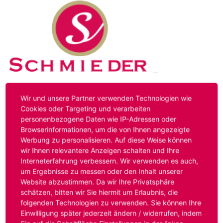
Kontakt
Impressum
Datenschutz
Wir und unsere Partner verwenden Technologien wie
Cookies oder Targeting und verarbeiten
personenbezogene Daten wie IP-Adressen oder
Hinweis:
Das von ihnen aufgerufene Stellenangebot ist
Browserinformationen, um die von Ihnen angezeigte
bereits ausgelaufen. Alternative Stellenanzeigen finden
Werbung zu personalisieren. Auf diese Weise können
Sie unter:
www.schmieder-personal.de/stellenangebote
.
wir Ihnen relevantere Anzeigen schalten und Ihre
Oder Sie bewerben sich
initiativ
und wir suchen für Sie
Interneterfahrung verbessern. Wir verwenden es auch,
passende Stellenangebote.
um Ergebnisse zu messen oder den Inhalt unserer
Website abzustimmen. Da wir Ihre Privatsphäre
schätzen, bitten wir Sie hiermit um Erlaubnis, die
folgenden Technologien zu verwenden. Sie können Ihre
Anmelden
Einwilligung später jederzeit ändern / widerrufen, indem